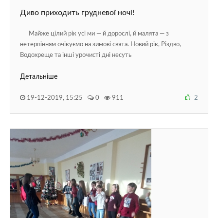
Диво приходить грудневої ночі!
Майже цілий рік усі ми — й дорослі, й малята — з
нетерпінням очікуємо на зимові свята. Новий рік, Різдво,
Водохреще та інші урочисті дні несуть
Детальніше
19-12-2019, 15:25
0
911
2