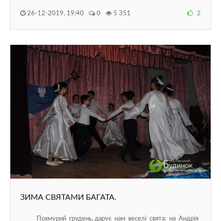
26-12-2019, 19:40
0
5 351
2
ЗИМА СВЯТАМИ БАГАТА.
Похмурий грудень, дарує нам веселі свята: на Андрія