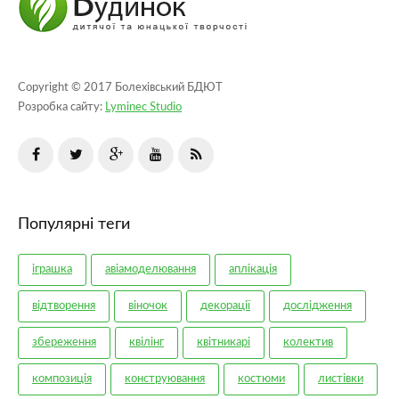
Copyright © 2017 Болехівський БДЮТ
Розробка сайту:
Lyminec Studio
Популярні теги
іграшка
авіамоделювання
аплікація
відтворення
віночок
декорації
дослідження
збереження
квілінг
квітникарі
колектив
композиція
конструювання
костюми
листівки