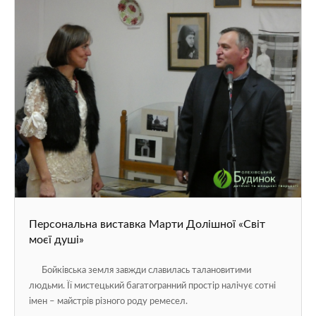
Персональна виставка Марти Долішної «Світ
моєї душі»
Бойківська земля завжди славилась талановитими
людьми. Її мистецький багатогранний простір налічує сотні
імен – майстрів різного роду ремесел.