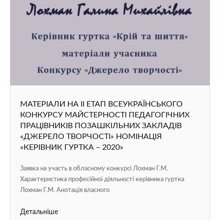
ДОДАТКОВІ МОЖЛИВОСТІ
Обрати мову сторінки
Версія сайту для людей з вадами зору
Записатися на гурток
Написати адміністратору сайту
МАТЕРІАЛИ НА ІІ ЕТАП ВСЕУКРАЇНСЬКОГО
КОНКУРСУ МАЙСТЕРНОСТІ ПЕДАГОГІЧНИХ
ПРАЦІВНИКІВ ПОЗАШКІЛЬНИХ ЗАКЛАДІВ
«ДЖЕРЕЛО ТВОРЧОСТІ» НОМІНАЦІЯ
«КЕРІВНИК ГУРТКА – 2020»
Заявка на участь в обласному конкурсі Лохман Г.М.
Характеристика професійної діяльності керівника гуртка
Лохман Г.М. Анотація власного
Детальніше