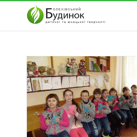
АВТОРИЗАЦІЯ НА САЙТІ
Забули парол
Чужий комп'ютер
Реєстрація