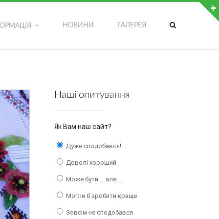
ДОДАТКОВІ МОЖЛИВОСТІ
НОВИНИ
ГАЛЕРЕЯ
ФОРМАЦІЯ
Обрати мову сторінки
Версія сайту для людей з вадами зору
Записатися на гурток
Наші опитування
Написати адміністратору сайту
Як Вам наш сайт?
Дуже сподобався!
Доволі хороший
Може бути ... але ...
Могли б зробити краще
Зовсім не сподобався