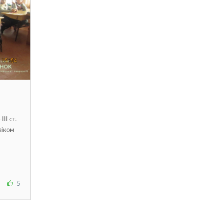
ІІ ст.
віком
5