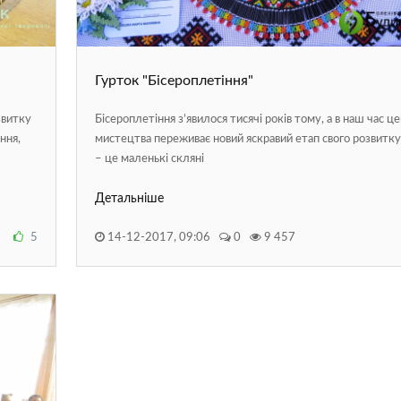
Гурток "Бісероплетіння"
Бісероплетіння з’явилося тисячі років тому, а в наш час ц
звитку
мистецтва переживає новий яскравий етап свого розвитку.
ння,
– це маленькі скляні
Детальніше
14-12-2017, 09:06
0
9 457
5