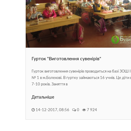
Гурток "Виготовлення сувенірів"
Гурток виготовлення сувенірів проводиться на базі ЗОШ І-І
№ 1 в м.Болехові. В гуртку займаються 16 учнів. Це діти 
7-10 років. Заняття в
Детальніше
14-12-2017, 08:56
0
7 924