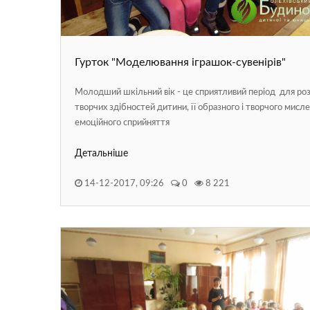
Гурток "Моделювання іграшок-сувенірів"
Молодший шкільний вік - це сприятливий період для ро
творчих здібностей дитини, її образного і творчого мисле
емоційного сприйняття
Детальніше
14-12-2017, 09:26
0
8 221