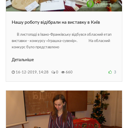
ДОДАТКОВІ МОЖЛИВОСТІ
Обрати мову сторінки
Нашу роботу відібрали на виставку в Київ
Версія сайту для людей з вадами зору
В листопаді в Івано-Франківську відбувся обласний етап
виставки - конкурсу «Іграшка-сувенір». На обласний
Записатися на гурток
конкурс було представлено
Написати адміністратору сайту
Детальніше
16-12-2019, 14:28
0
660
3