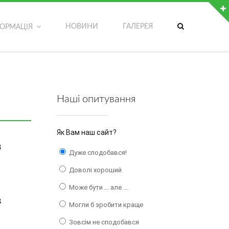
ДОДАТКОВІ МОЖЛИВОСТІ
НОВИНИ
ГАЛЕРЕЯ
ФОРМАЦІЯ
Обрати мову сторінки
Версія сайту для людей з вадами зору
Записатися на гурток
Наші опитування
Написати адміністратору сайту
Як Вам наш сайт?
В
Дуже сподобався!
»
Доволі хороший
Може бути ... але ...
В
Могли б зробити краще
Зовсім не сподобався