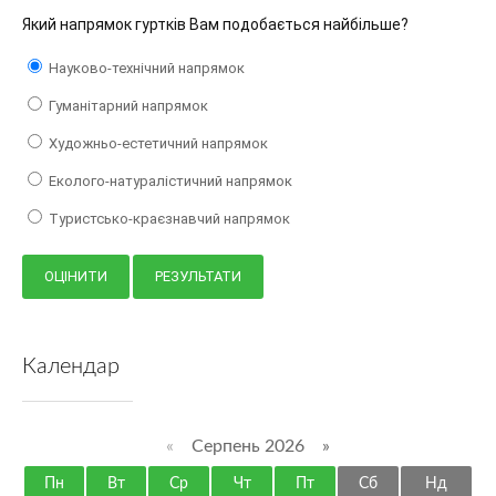
Який напрямок гуртків Вам подобається найбільше?
Науково-технічний напрямок
Гуманітарний напрямок
Художньо-естетичний напрямок
Еколого-натуралістичний напрямок
Туристсько-краєзнавчий напрямок
Календар
«
Серпень 2026 »
Пн
Вт
Ср
Чт
Пт
Сб
Нд