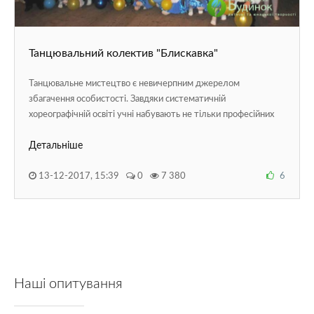
ДОДАТКОВІ МОЖЛИВОСТІ
Обрати мову сторінки
Танцювальний колектив "Блискавка"
Версія сайту для людей з вадами зору
Танцювальне мистецтво є невичерпним джерелом
збагачення особистості. Завдяки систематичній
Записатися на гурток
хореографічній освіті учні набувають не тільки професійних
Детальніше
Написати адміністратору сайту
13-12-2017, 15:39
0
7 380
6
Наші опитування