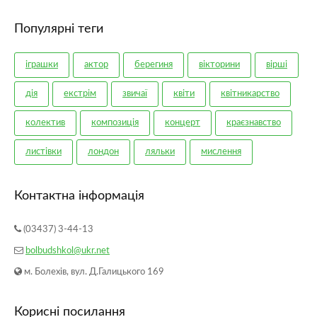
Популярні теги
іграшки
актор
берегиня
вікторини
вірші
дія
екстрім
звичаї
квіти
квітникарство
колектив
композиція
концерт
краєзнавство
листівки
лондон
ляльки
мислення
мистецтво
модель
моделювання
музика
Контактна інформація
ночівля
озеленення
оформлення
поробки
(03437) 3-44-13
похід
природа
проблема
репертуар
bolbudshkol@ukr.net
рослини
рюкзак
слово
сувенір
танці
м. Болехів, вул. Д.Галицького 169
туризм
фігурки
фолькльор
хореографія
Корисні посилання