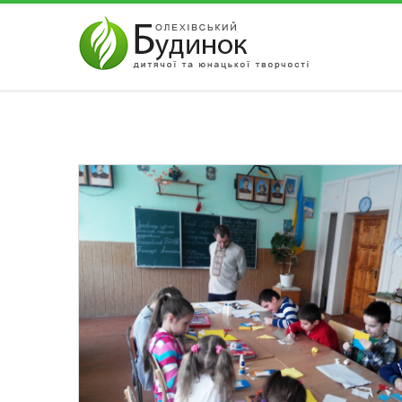
АВТОРИЗАЦІЯ НА САЙТІ
Забули парол
Чужий комп'ютер
Реєстрація