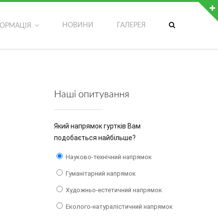
ДОДАТКОВІ МОЖЛИВОСТІ
НОВИНИ
ГАЛЕРЕЯ
ФОРМАЦІЯ
Обрати мову сторінки
Версія сайту для людей з вадами зору
Записатися на гурток
Наші опитування
Написати адміністратору сайту
Який напрямок гуртків Вам
подобається найбільше?
Науково-технічний напрямок
Гуманітарний напрямок
Художньо-естетичний напрямок
Еколого-натуралістичний напрямок