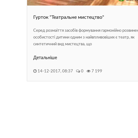
Гурток "Театральне мистецтво"
Серед розмаїття засобів формування гармонійно розвине
особистості дитини одним з найвпливовіших є театр, як
синтетичний вид мистецтва, що
Детальніше
14-12-2017, 08:37
0
7 199