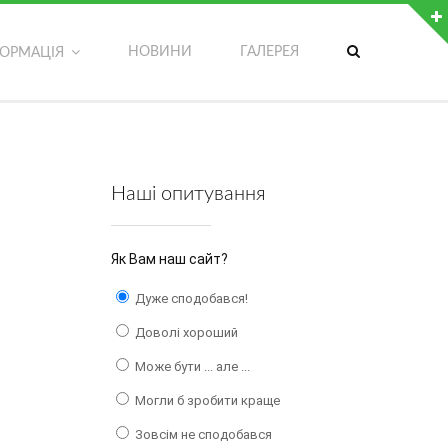
ДОДАТКОВІ МОЖЛИВОСТІ
НОВИНИ
ГАЛЕРЕЯ
ФОРМАЦІЯ
Обрати мову сторінки
Версія сайту для людей з вадами зору
Записатися на гурток
Наші опитування
Написати адміністратору сайту
Як Вам наш сайт?
Дуже сподобався!
Доволі хороший
Може бути ... але ...
Могли б зробити краще
Зовсім не сподобався