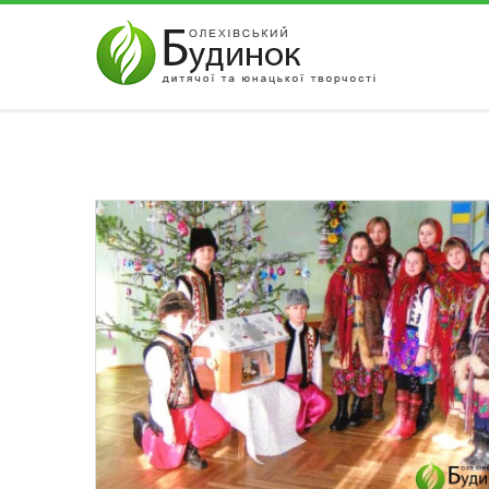
АВТОРИЗАЦІЯ НА САЙТІ
Забули парол
Чужий комп'ютер
Реєстрація