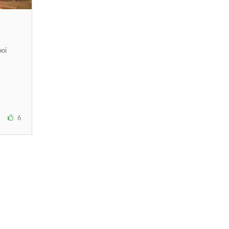
ної
6