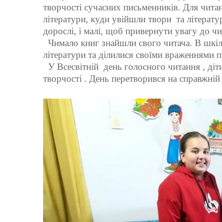
творчості сучасних письменників. Для читан
літератури, куди увійшли твори та літерату
дорослі, і малі, щоб привернути увагу до чи
Чимало книг знайшли свого читача. В шкіль
літератури та ділилися своїми враженнями 
У Всесвітній день голосного читання , діт
творчості . День перетворився на справжн