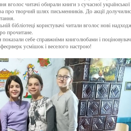
ня вголос читачі обирали книги з сучасної української
ра про творчий шлях письменників. До акції долучилис
тання.
ній бібліотеці користувачі читали вголос нові надход
про прочитане.
и показали себе справжніми книголюбами і поціновува
ій феєрверк усмішок і веселого настрою!