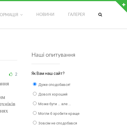
ДОДАТКОВІ МОЖЛИВОСТІ
НОВИНИ
ГАЛЕРЕЯ
ФОРМАЦІЯ
Обрати мову сторінки
Версія сайту для людей з вадами зору
Записатися на гурток
Наші опитування
Написати адміністратору сайту
Як Вам наш сайт?
2
ання
Дуже сподобався!
Доволі хороший
ким
ехніків
Може бути ... але ...
ннях
Могли б зробити краще
Зовсім не сподобався