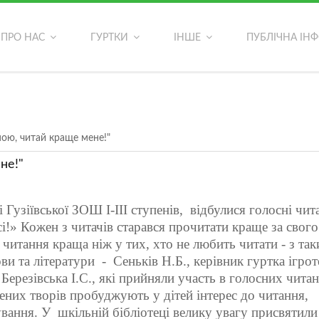
ОСТАННІ ФОТОАЛЬБОМИ
ПРО НАС
ГУРТКИ
ІНШЕ
ПУБЛІЧНА ІН
ь?
мною, читай краще мене!"
не!"
 Гузіївської ЗОШ І-ІІІ ступенів, відбулися голосні чит
сі!» Кожен з читачів старався прочитати краще за свого
 читання краща ніж у тих, хто не любить читати - з та
и та літератури - Сеньків Н.Б., керівник гуртка ігрот
Березівська І.С., які прийняли участь в голосних чита
ених творів пробуджують у дітей інтерес до читання,
ування. У шкільній бібліотеці велику увагу присвятили