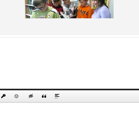
t
Link
nsert protected link
Emoticons
Insert hidden text
Insert Quote
Insert spoiler