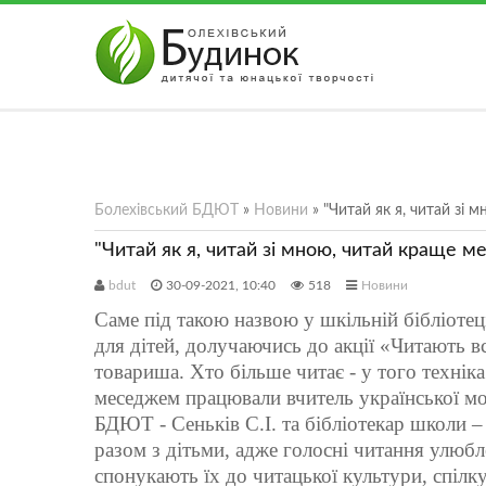
АВТОРИЗАЦІЯ НА САЙТІ
Забули парол
Чужий комп'ютер
Болехівський БДЮТ
»
Новини
» "Читай як я, читай зі 
Реєстрація
"Читай як я, читай зі мною, читай краще ме
bdut
30-09-2021, 10:40
518
Новини
Саме під такою назвою у шкільній бібліотеці
для дітей, долучаючись до акції «Читають в
товариша. Хто більше читає - у того техніка
меседжем працювали вчитель української мов
БДЮТ - Сеньків С.І. та бібліотекар школи – 
разом з дітьми, адже голосні читання улюбл
спонукають їх до читацької культури, спілк